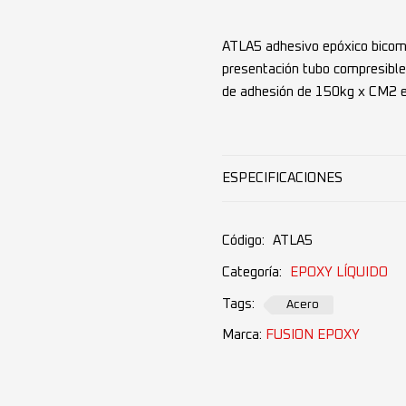
ATLA5 adhesivo epóxico bicomp
presentación tubo compresible,
de adhesión de 150kg x CM2 e
ESPECIFICACIONES
Código:
ATLA5
Categoría:
EPOXY LÍQUIDO
Tags:
Acero
Marca:
FUSION EPOXY