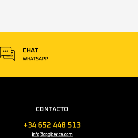
CHAT
WHATSAPP
CONTACTO
+34 652 448 513
info@cpgiberica.com