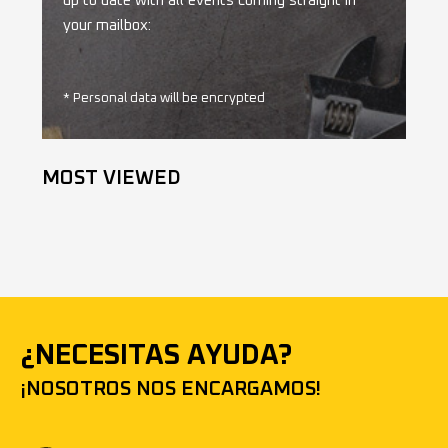
up to date with all events coming straight in
your mailbox:
* Personal data will be encrypted
MOST VIEWED
¿NECESITAS AYUDA?
¡NOSOTROS NOS ENCARGAMOS!